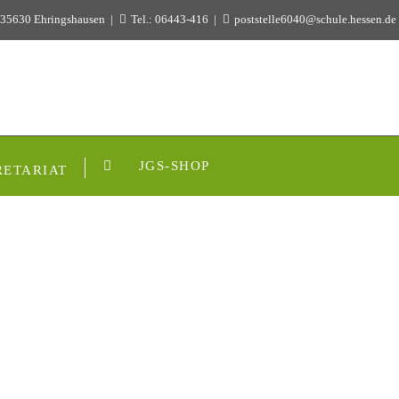
 35630 Ehringshausen
Tel.: 06443-416
poststelle6040@schule.hessen.de
JGS-SHOP
RETARIAT