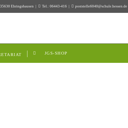
 35630 Ehringshausen
Tel.: 06443-416
poststelle6040@schule.hessen.de
JGS-SHOP
RETARIAT