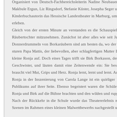
Organisiert von Deutsch-Fachbereichsleiterin Nadine Neubaue
Makbule Ergun, Liz Ringsdorf, Stefanie Küster, Josepha Seger 
Kinderbuchautorin das Hessische Landestheater in Marburg, um 
erleben.
Gleich von der ersten Minute an verstanden es die Schauspie
Räubertochter mitzunehmen. Zunächst ist aber alles wie seit J
Donnerdrummeln von Borkaräubern sind am besten da, wo der Pf
sturen Papa Mattis, der liebevollen, aber schlagfertigen Mutte
kleine Ronja auf. Doch eines Tages trifft sie Birk Borkason, d
Geschwister, und läuten damit eine Zeitenwende ein: Sie bes
braucht viel Mut, Grips und Herz. Ronja lernt, lernt und lernt. A
Ronja in der Inszenierung von Carola Lange ist ein quirliger
Publikums auf ihrer Seite. Ebenso begeistert waren die Schü
Ronja und Birk auf die Bühne brachten und den wilden und ru
Nach der Rückkehr in die Schule wurde das Theatererlebnis n
Szenen im Rahmen eines kleinen Malwettbewerbs nachgestellt u