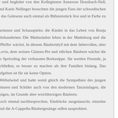
r und begleitet von den Kolleginnen Annerose Donsbach-Nell,
und Karin Nellinger besuchten die jungen Fans der schwedischen
das Gelesene auch einmal als Bühnenstück live und in Farbe zu
lerinnen und Schauspieler, die Kinder in das Leben von Ronja
ahrhunderten: Die Mattisräuber leben in der Mattisburg und die
effer wächst. In diesem Räuberidyll mit dem liebevollen, aber
r Lovis, dem weisen Glatzen-Per und etlichen Räubern wächst die
en Sprössling der verhassten Borkasippe. Sie werden Freunde, ja
chließen, es besser zu machen als ihre Familien bislang. Das
ufgeben ist für sie keine Option.
 Wirbelwind und hatte somit gleich die Sympathien des jungen
lerinnen und Schüler auch von den modernen Tanzeinlagen, die
ppigen, im Grunde aber weichherzigen Räubern.
och einmal nachbesprochen, Eindrücke ausgetauscht, einzelne
nd die A-Cappella-Räubergesänge selbst ausprobiert.