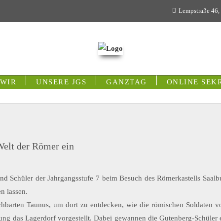
Lempstraße 46,
 WIR
UNSERE JGS
GANZTAG
ONLINE SEK
Welt der Römer ein
nd Schüler der Jahrgangsstufe 7 beim Besuch des Römerkastells Saalb
n lassen.
chbarten Taunus, um dort zu entdecken, wie die römischen Soldaten 
ng das Lagerdorf vorgestellt. Dabei gewannen die Gutenberg-Schüler ei