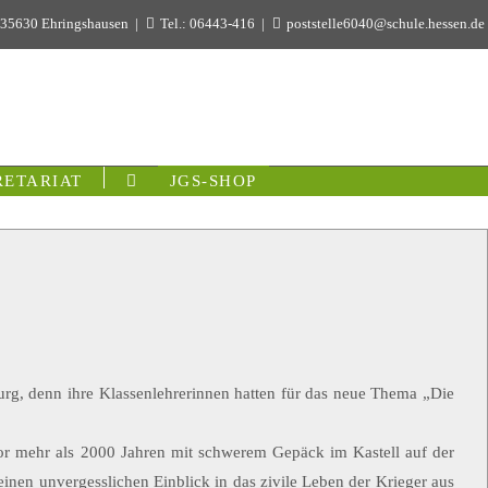
 35630 Ehringshausen
Tel.: 06443-416
poststelle6040@schule.hessen.de
RETARIAT
JGS-SHOP
urg, denn ihre Klassenlehrerinnen hatten für das neue Thema „Die
vor mehr als 2000 Jahren mit schwerem Gepäck im Kastell auf der
nen unvergesslichen Einblick in das zivile Leben der Krieger aus