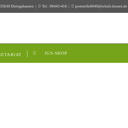
 35630 Ehringshausen
Tel.: 06443-416
poststelle6040@schule.hessen.de
JGS-SHOP
RETARIAT