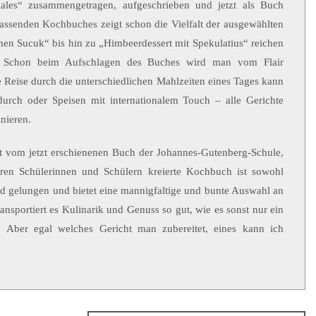
iales“ zusammengetragen, aufgeschrieben und jetzt als Buch
fassenden Kochbuches zeigt schon die Vielfalt der ausgewählten
n Sucuk“ bis hin zu „Himbeerdessert mit Spekulatius“ reichen
. Schon beim Aufschlagen des Buches wird man vom Flair
e Reise durch die unterschiedlichen Mahlzeiten eines Tages kann
rch oder Speisen mit internationalem Touch – alle Gerichte
inieren.
ert vom jetzt erschienenen Buch der Johannes-Gutenberg-Schule,
eren Schülerinnen und Schülern kreierte Kochbuch ist sowohl
end gelungen und bietet eine mannigfaltige und bunte Auswahl an
nsportiert es Kulinarik und Genuss so gut, wie es sonst nur ein
. Aber egal welches Gericht man zubereitet, eines kann ich