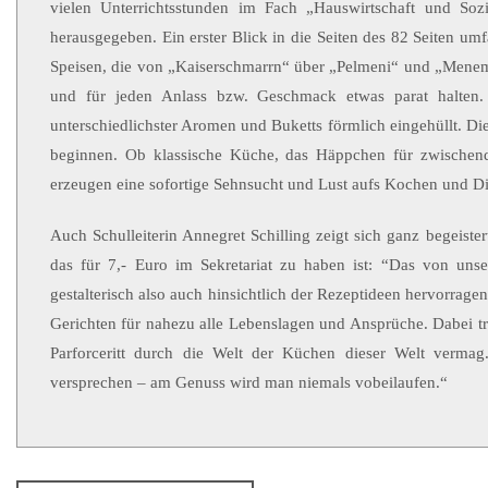
vielen Unterrichtsstunden im Fach „Hauswirtschaft und Soz
herausgegeben. Ein erster Blick in die Seiten des 82 Seiten um
Speisen, die von „Kaiserschmarrn“ über „Pelmeni“ und „Meneme
und für jeden Anlass bzw. Geschmack etwas parat halten
unterschiedlichster Aromen und Buketts förmlich eingehüllt. Di
beginnen. Ob klassische Küche, das Häppchen für zwischendu
erzeugen eine sofortige Sehnsucht und Lust aufs Kochen und D
Auch Schulleiterin Annegret Schilling zeigt sich ganz begeist
das für 7,- Euro im Sekretariat zu haben ist: “Das von uns
gestalterisch also auch hinsichtlich der Rezeptideen hervorrag
Gerichten für nahezu alle Lebenslagen und Ansprüche. Dabei tra
Parforceritt durch die Welt der Küchen dieser Welt vermag
versprechen – am Genuss wird man niemals vobeilaufen.“