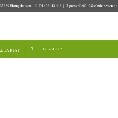
 35630 Ehringshausen
Tel.: 06443-416
poststelle6040@schule.hessen.de
JGS-SHOP
RETARIAT