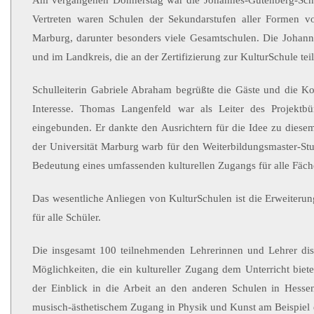
Am vergangenen Donnerstag war die Johannes-Gutenberg-Schul
Vertreten waren Schulen der Sekundarstufen aller Formen v
Marburg, darunter besonders viele Gesamtschulen. Die Johanne
und im Landkreis, die an der Zertifizierung zur KulturSchule te
Schulleiterin Gabriele Abraham begrüßte die Gäste und die Ko
Interesse. Thomas Langenfeld war als Leiter des Projektbü
eingebunden. Er dankte den Ausrichtern für die Idee zu diese
der Universität Marburg warb für den Weiterbildungsmaster-St
Bedeutung eines umfassenden kulturellen Zugangs für alle Fäche
Das wesentliche Anliegen von KulturSchulen ist die Erweiterun
für alle Schüler.
Die insgesamt 100 teilnehmenden Lehrerinnen und Lehrer disk
Möglichkeiten, die ein kultureller Zugang dem Unterricht biet
der Einblick in die Arbeit an den anderen Schulen in Hesse
musisch-ästhetischem Zugang in Physik und Kunst am Beispiel ei