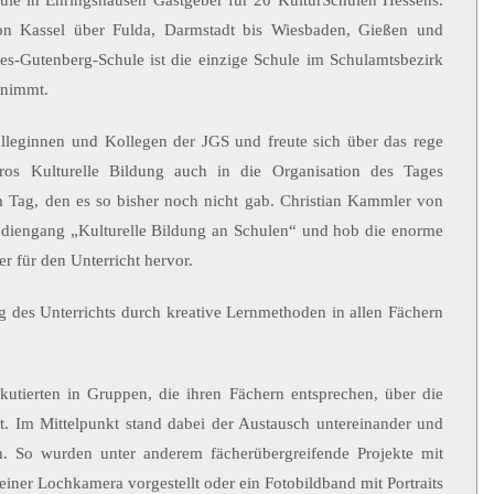
e in Ehringshausen Gastgeber für 20 KulturSchulen Hessens.
on Kassel über Fulda, Darmstadt bis Wiesbaden, Gießen und
s-Gutenberg-Schule ist die einzige Schule im Schulamtsbezirk
ilnimmt.
lleginnen und Kollegen der JGS und freute sich über das rege
ros Kulturelle Bildung auch in die Organisation des Tages
m Tag, den es so bisher noch nicht gab. Christian Kammler von
udiengang „Kulturelle Bildung an Schulen“ und hob die enorme
r für den Unterricht hervor.
g des Unterrichts durch kreative Lernmethoden in allen Fächern
utierten in Gruppen, die ihren Fächern entsprechen, über die
et. Im Mittelpunkt stand dabei der Austausch untereinander und
n. So wurden unter anderem fächerübergreifende Projekte mit
ner Lochkamera vorgestellt oder ein Fotobildband mit Portraits