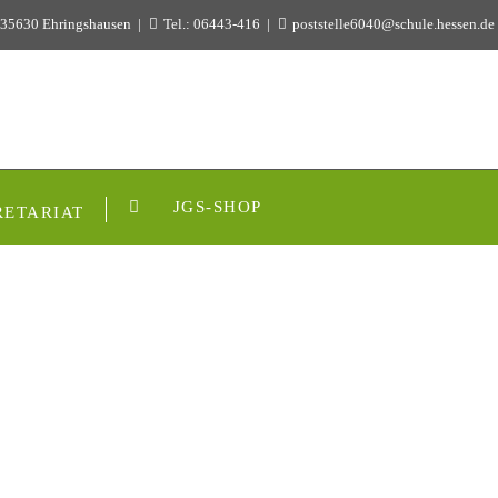
 35630 Ehringshausen
Tel.: 06443-416
poststelle6040@schule.hessen.de
JGS-SHOP
RETARIAT