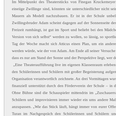
Im Mittelpunkt des Theaterstücks von Finegan Kruckemeyer
eineiige Zwillinge sind, könnten sie unterschiedlicher nicht se
Mauern als Modell nachzubauen. Er ist in der Schule unbel
Zwillingsbruder Adam scheint dagegen auf der Sonnenseite des 
Freizeit rumhängt, ist gut im Sport und beliebt bei den Mädc
Version von sich selbst“ werden zu wollen, so lässig, so sportlic
Tag der Woche macht sich Atticus einen Plan, um ein anderer
werden würde, wie der von Adam. Am Ende all seiner Versuche kom
dass es nur am Stand der Sonne und der Perspektive liegt, wer de
„Eine Theateraufführung live im eigenen Klassenraum erleben
den Schülerinnen und Schülern mit großer Begeisterung aufgen
Organisation verantwortlich zeichnete. An drei Vormittagen wu
finanziell unterstützt durch den Förderverein der Schule – i
Ohne Bühne sind die Schauspieler mittendrin im „Zuschauerra
Schülern und improvisieren immer wieder ein ums andere Mal,
anzupassen. „Wie das Stück läuft, hängt immer von eurer Offen
Turan im Nachgespräch den Schülerinnen und Schülern und 