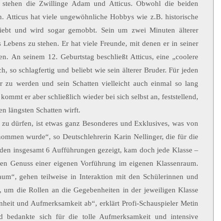
 stehen die Zwillinge Adam und Atticus. Obwohl die beiden
in. Atticus hat viele ungewöhnliche Hobbys wie z.B. historische
iebt und wird sogar gemobbt. Sein um zwei Minuten älterer
Lebens zu stehen. Er hat viele Freunde, mit denen er in seiner
hen.
An seinem 12. Geburtstag beschließt Atticus, eine „coolere
h, so schlagfertig und beliebt wie sein älterer Bruder. Für jeden
 zu werden und sein Schatten vielleicht auch einmal so lang
mt er aber schließlich wieder bei sich selbst an, feststellend,
n längsten Schatten wirft.
 zu dürfen, ist etwas ganz Besonderes und Exklusives, was von
ommen wurde“, so Deutschlehrerin Karin Nellinger, die für die
rden insgesamt 6 Aufführungen gezeigt, kam doch jede Klasse –
n den Genuss einer eigenen Vorführung im eigenen Klassenraum.
um“, gehen teilweise in Interaktion mit den Schülerinnen und
 um die Rollen an die Gegebenheiten in der jeweiligen Klasse
heit und Aufmerksamkeit ab“, erklärt Profi-Schauspieler Metin
bedankte sich für die tolle Aufmerksamkeit und intensive