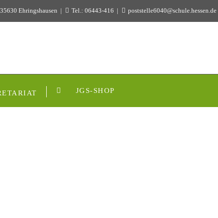
 35630 Ehringshausen
Tel.: 06443-416
poststelle6040@schule.hessen.de
JGS-SHOP
RETARIAT