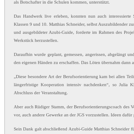
als Botschafter in die Schulen kommen, unterstützt.
Das Handwerk live erleben, konnten nun auch interessierte 
Klassen 9 und 10. Matthias Schneider, selbst Auszubildender z
und ausgebildeter Azubi-Guide, forderte im Rahmen des Projek
Werkstück herzustellen.
Daraufhin wurde geplant, gemessen, angerissen, abgelängt und e
den eigenen Händen zu erschaffen. Das Löten übernahm dann au
„Diese besondere Art der Berufsorientierung kam bei allen Tei
längerfristige Kooperation intensiv nachdenken“, so Julia Kl
Abschluss der Veranstaltung.
Aber auch Rüdiger Stamm, der Berufsorientierungscoach des Ver
vor, auch andere Gewerke an der JGS vorzustellen. Ideen dafür
Sein Dank galt abschließend Azubi-Guide Matthias Schneider fü