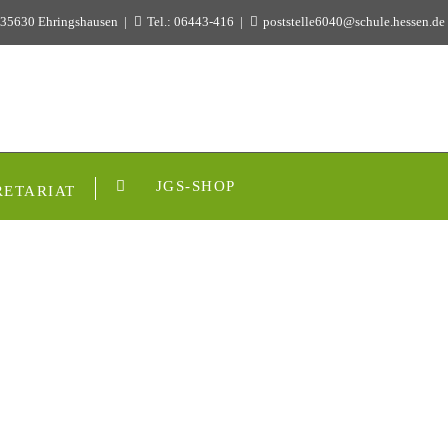
 35630 Ehringshausen
Tel.: 06443-416
poststelle6040@schule.hessen.de
JGS-SHOP
RETARIAT