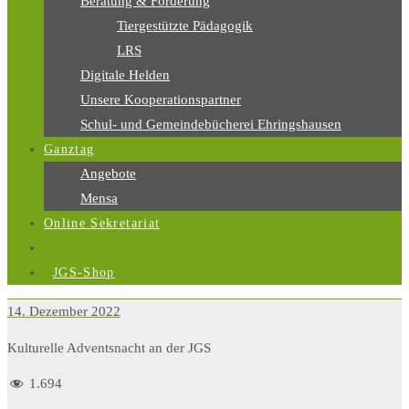
Beratung & Förderung
Tiergestützte Pädagogik
LRS
Digitale Helden
Unsere Kooperationspartner
Schul- und Gemeindebücherei Ehringshausen
Ganztag
Angebote
Mensa
Online Sekretariat
JGS-Shop
14. Dezember 2022
Kulturelle Adventsnacht an der JGS
1.694