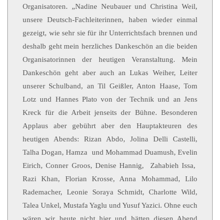
Organisatoren. „Nadine Neubauer und Christina Weil,
unsere Deutsch-Fachleiterinnen, haben wieder einmal
gezeigt, wie sehr sie für ihr Unterrichtsfach brennen und
deshalb geht mein herzliches Dankeschön an die beiden
Organisatorinnen der heutigen Veranstaltung. Mein
Dankeschön geht aber auch an Lukas Weiher, Leiter
unserer Schulband, an Til Geißler, Anton Haase, Tom
Lotz und Hannes Plato von der Technik und an Jens
Kreck für die Arbeit jenseits der Bühne. Besonderen
Applaus aber gebührt aber den Hauptakteuren des
heutigen Abends: Rizan Abdo, Jolina Delli Castelli,
Talha Dogan, Hamza und Mohammad Duamush, Evelin
Eirich, Conner Groos, Denise Hannig, Zahabieh Issa,
Razi Khan, Florian Krosse, Anna Mohammad, Lilo
Rademacher, Leonie Soraya Schmidt, Charlotte Wild,
Talea Unkel, Mustafa Yaglu und Yusuf Yazici. Ohne euch
wären wir heute nicht hier und hätten diesen Abend