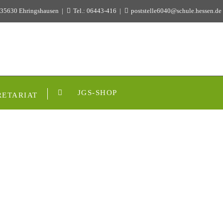
 35630 Ehringshausen
Tel.: 06443-416
poststelle6040@schule.hessen.de
JGS-SHOP
RETARIAT